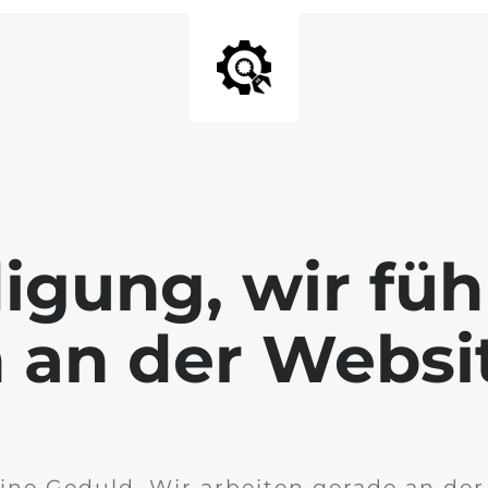
igung, wir füh
 an der Websi
ine Geduld. Wir arbeiten gerade an de