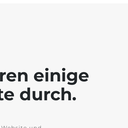
ren einige
te durch.
r Website und