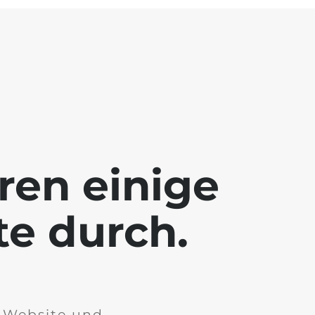
ren einige
te durch.
r Website und