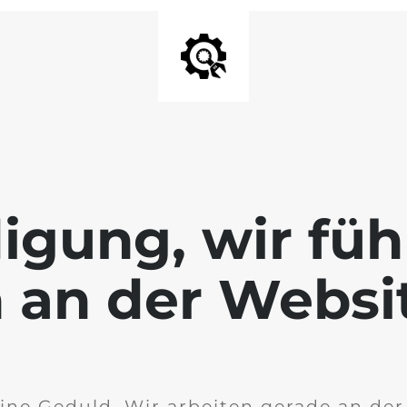
igung, wir füh
 an der Websi
ine Geduld. Wir arbeiten gerade an de